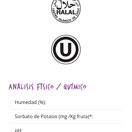
Análisis Físico / Químico
Humedad (%):
14 –
Sorbato de Potasio (mg /Kg fruta)*:
0
pH:
3.5 