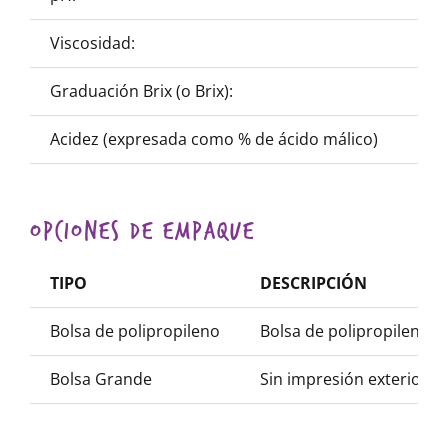
Viscosidad:
> 1.
Graduación Brix (o Brix):
45 –
Acidez (expresada como % de ácido málico)
1.5 
Opciones de Empaque
TIPO
DESCRIPCIÓN
Bolsa de polipropileno
Bolsa de polipropileno 
Bolsa Grande
Sin impresión exterior co