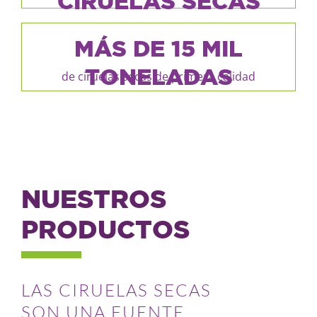
CIRUELAS SECAS
MÁS DE 15 MIL
TONELADAS
de ciruelas secas de primera calidad
NUESTROS
PRODUCTOS
LAS CIRUELAS SECAS
SON UNA FUENTE